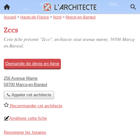
Accueil
>
Hauts-de-France
>
Nord
>
Marcq-en-Barœul
Zccs
Cette fiche présente "Zccs", architecte situé
avenue marne
, 59700 Marcq-
en-Barœul.
Demande de devis en ligne
256 Avenue Marne
59700 Marcq-en-Barœul
📞 Appeler cet architecte
Recommander cet architecte
Améliorer cette fiche
Renseigner les horaires