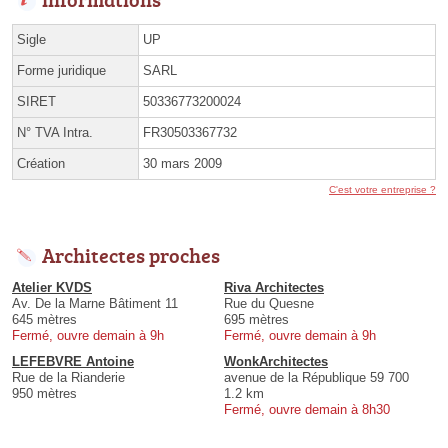
Sigle
UP
Forme juridique
SARL
SIRET
50336773200024
N° TVA Intra.
FR30503367732
Création
30 mars 2009
C'est votre entreprise ?
Architectes proches
Atelier KVDS
Riva Architectes
Av. De la Marne Bâtiment 11
Rue du Quesne
645 mètres
695 mètres
Fermé, ouvre demain à 9h
Fermé, ouvre demain à 9h
LEFEBVRE Antoine
WonkArchitectes
Rue de la Rianderie
avenue de la République 59 700
950 mètres
1.2 km
Fermé, ouvre demain à 8h30