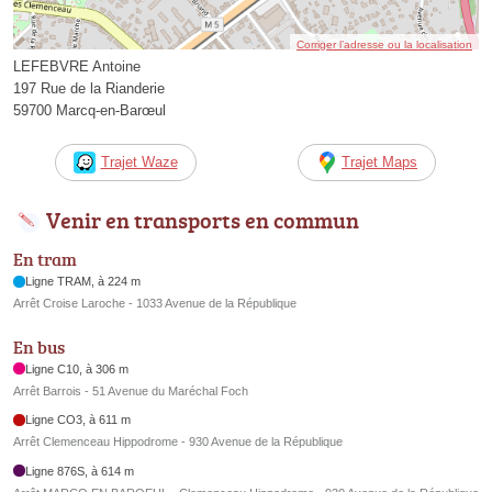
Corriger l’adresse ou la localisation
LEFEBVRE Antoine
197 Rue de la Rianderie
59700 Marcq-en-Barœul
Trajet Waze
Trajet Maps
Venir en transports en commun
En tram
Ligne TRAM, à 224 m
Arrêt Croise Laroche - 1033 Avenue de la République
En bus
Ligne C10, à 306 m
Arrêt Barrois - 51 Avenue du Maréchal Foch
Ligne CO3, à 611 m
Arrêt Clemenceau Hippodrome - 930 Avenue de la République
Ligne 876S, à 614 m