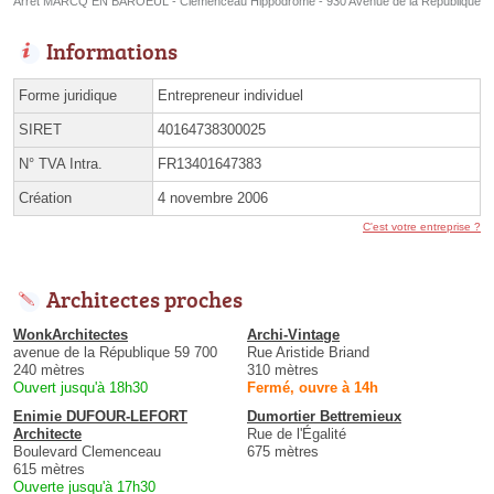
Arrêt MARCQ EN BAROEUL - Clemenceau Hippodrome - 930 Avenue de la République
Informations
Forme juridique
Entrepreneur individuel
SIRET
40164738300025
N° TVA Intra.
FR13401647383
Création
4 novembre 2006
C'est votre entreprise ?
Architectes proches
WonkArchitectes
Archi-Vintage
avenue de la République 59 700
Rue Aristide Briand
240 mètres
310 mètres
Ouvert jusqu'à 18h30
Fermé, ouvre à 14h
Enimie DUFOUR-LEFORT
Dumortier Bettremieux
Architecte
Rue de l'Égalité
Boulevard Clemenceau
675 mètres
615 mètres
Ouverte jusqu'à 17h30