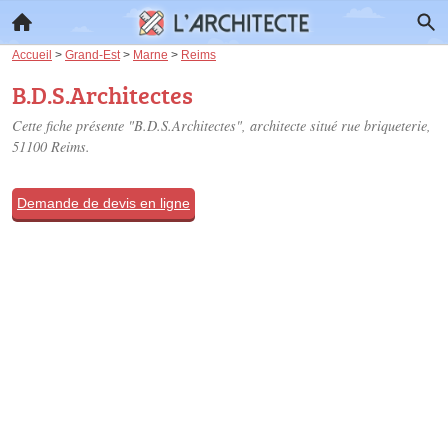
Accueil
>
Grand-Est
>
Marne
>
Reims
B.D.S.Architectes
Cette fiche présente "B.D.S.Architectes", architecte situé
rue briqueterie
,
51100 Reims.
Demande de devis en ligne