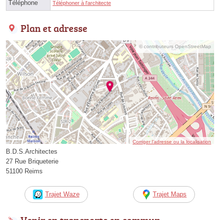
Téléphone
Téléphoner à l'architecte
Plan et adresse
© contributeurs OpenStreetMap
Corriger l’adresse ou la localisation
B.D.S.Architectes
27 Rue Briqueterie
51100 Reims
Trajet Waze
Trajet Maps
Venir en transports en commun