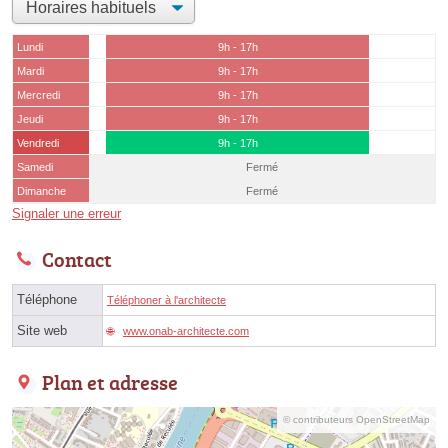
Lundi
9h - 17h
Mardi
9h - 17h
Mercredi
9h - 17h
Jeudi
9h - 17h
Vendredi
9h - 17h
Samedi
Fermé
Dimanche
Fermé
Signaler une erreur
Contact
Téléphone
Téléphoner à l'architecte
Site web
www.onab-architecte.com
Plan et adresse
© contributeurs OpenStreetMap