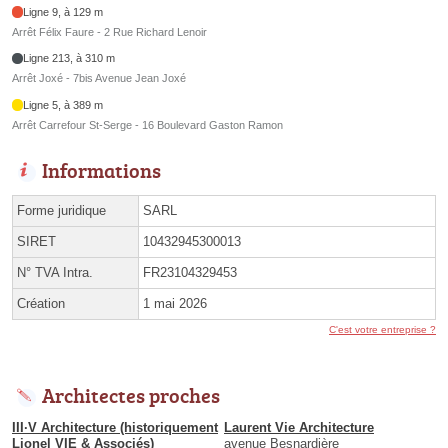
Ligne 9, à 129 m
Arrêt Félix Faure - 2 Rue Richard Lenoir
Ligne 213, à 310 m
Arrêt Joxé - 7bis Avenue Jean Joxé
Ligne 5, à 389 m
Arrêt Carrefour St-Serge - 16 Boulevard Gaston Ramon
Informations
Forme juridique
SARL
SIRET
10432945300013
N° TVA Intra.
FR23104329453
Création
1 mai 2026
C'est votre entreprise ?
Architectes proches
III·V Architecture (historiquement
Laurent Vie Architecture
Lionel VIE & Associés)
avenue Besnardière