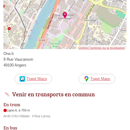
Corriger l’adresse ou la localisation
Ona.b
9 Rue Vaucanson
49100 Angers
Trajet Waze
Trajet Maps
Venir en transports en commun
En tram
Ligne A, à 759 m
Arrêt CHU-Hôpital - 4 Rue Larrey
En bus