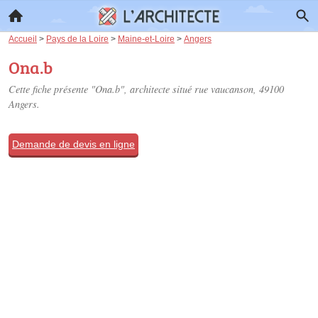
Accueil
>
Pays de la Loire
>
Maine-et-Loire
>
Angers
Ona.b
Cette fiche présente "Ona.b", architecte situé
rue vaucanson
, 49100
Angers.
Demande de devis en ligne