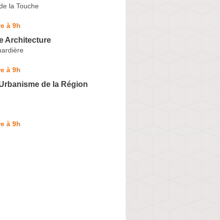
 de la Touche
e à 9h
e Architecture
ardière
e à 9h
Urbanisme de la Région
e à 9h