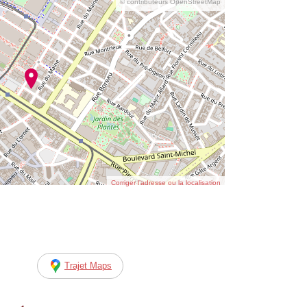
© contributeurs OpenStreetMap
Corriger l’adresse ou la localisation
Trajet Maps