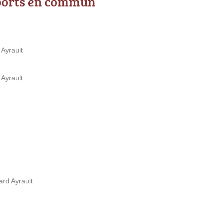
ports en commun
 Ayrault
 Ayrault
ard Ayrault