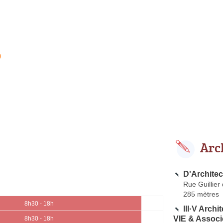
0
Arc
D'Architec
Rue Guillier
285 mètres
8h30 - 18h
III·V Arch
VIE & Associ
8h30 - 18h