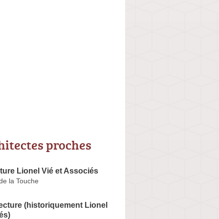
hitectes proches
ture Lionel Vié et Associés
 de la Touche
itecture (historiquement Lionel
és)