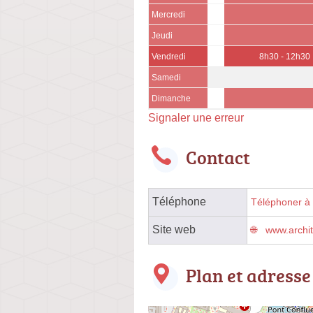
Mercredi
Jeudi
Vendredi
8h30 - 12h30
Samedi
Dimanche
Signaler une erreur
Contact
Téléphone
Téléphoner à l
Site web
www.archit
Plan et adresse