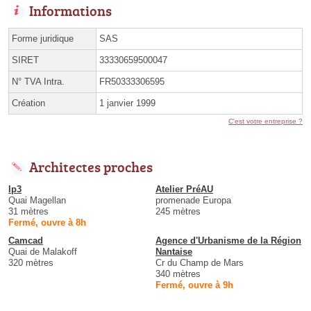
Informations
Forme juridique
SAS
SIRET
33330659500047
N° TVA Intra.
FR50333306595
Création
1 janvier 1999
C'est votre entreprise ?
Architectes proches
Ip3
Atelier PréAU
Quai Magellan
promenade Europa
31 mètres
245 mètres
Fermé, ouvre à 8h
Camcad
Agence d'Urbanisme de la Région
Quai de Malakoff
Nantaise
320 mètres
Cr du Champ de Mars
340 mètres
Fermé, ouvre à 9h