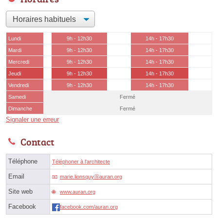
Lundi
9h - 12h30
14h - 17h30
Mardi
9h - 12h30
14h - 17h30
Mercredi
9h - 12h30
14h - 17h30
Jeudi
9h - 12h30
14h - 17h30
Vendredi
9h - 12h30
14h - 17h30
Samedi
Fermé
Dimanche
Fermé
Signaler une erreur
Contact
Téléphone
Téléphoner à l'architecte
Email
marie.lionsquyⓐauran.org
Site web
www.auran.org
Facebook
facebook.com/auran.org