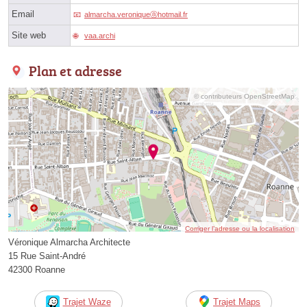
Email
almarcha.veroniqueⓐhotmail.fr
Site web
vaa.archi
Plan et adresse
© contributeurs OpenStreetMap
Corriger l’adresse ou la localisation
Véronique Almarcha Architecte
15 Rue Saint-André
42300 Roanne
Trajet Waze
Trajet Maps