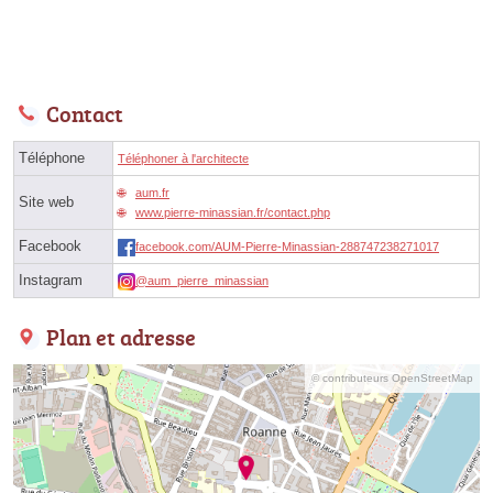
Contact
Téléphone
Téléphoner à l'architecte
aum.fr
Site web
www.pierre-minassian.fr/contact.php
Facebook
facebook.com/AUM-Pierre-Minassian-288747238271017
Instagram
@aum_pierre_minassian
Plan et adresse
© contributeurs OpenStreetMap