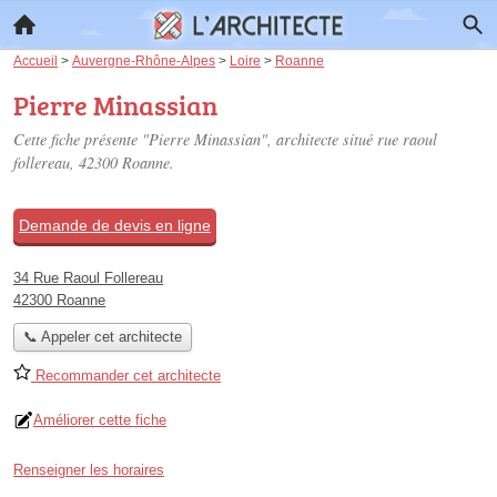
Accueil
>
Auvergne-Rhône-Alpes
>
Loire
>
Roanne
Pierre Minassian
Cette fiche présente "Pierre Minassian", architecte situé
rue raoul
follereau
, 42300 Roanne.
Demande de devis en ligne
34 Rue Raoul Follereau
42300 Roanne
📞 Appeler cet architecte
Recommander cet architecte
Améliorer cette fiche
Renseigner les horaires