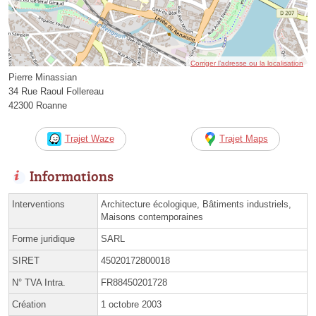
Corriger l’adresse ou la localisation
Pierre Minassian
34 Rue Raoul Follereau
42300 Roanne
Trajet Waze
Trajet Maps
Informations
Interventions
Architecture écologique, Bâtiments industriels,
Maisons contemporaines
Forme juridique
SARL
SIRET
45020172800018
N° TVA Intra.
FR88450201728
Création
1 octobre 2003