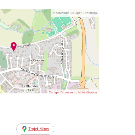
© contributeurs OpenStreetMap
Corriger l’adresse ou la localisation
Trajet Maps