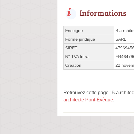
Informations
Enseigne
B.a.rchite
Forme juridique
SARL
SIRET
4796945
N° TVA Intra.
FR46479
Création
22 novem
Retrouvez cette page "B.a.rchitec
architecte Pont-Évêque
.