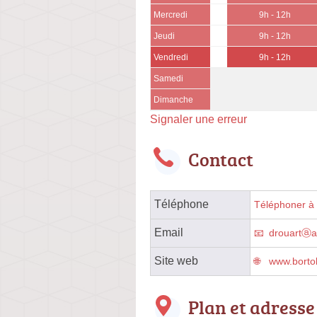
Mercredi
9h - 12h
Jeudi
9h - 12h
Vendredi
9h - 12h
Samedi
Dimanche
Signaler une erreur
Contact
Téléphone
Téléphoner à l
Email
drouartⓐa
Site web
www.bortoli
Plan et adresse