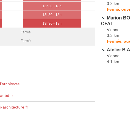
3.2 km
13h30 - 18h
Fermé, ouvr
13h30 - 18h
Marion BOC
CFAI
13h30 - 18h
Vienne
Fermé
3.3 km
Fermée, ouv
Fermé
Atelier B.
Vienne
4.1 km
'architecte
aebd.fr
-architecture.fr