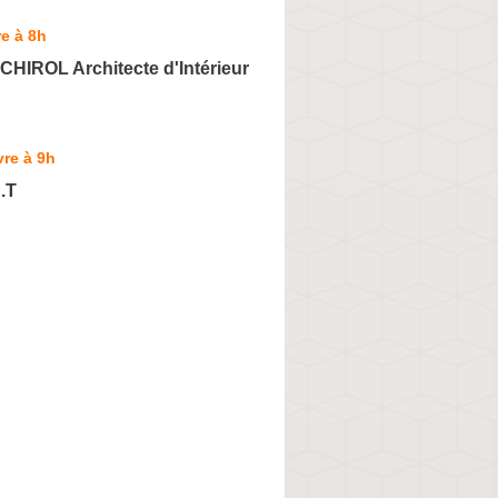
e à 8h
HIROL Architecte d'Intérieur
re à 9h
A.T