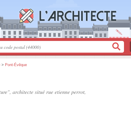
e
>
Pont-Évêque
ture", architecte situé
rue etienne perrot
,