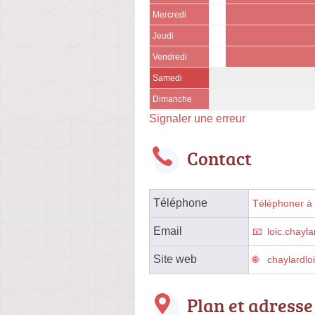
Mercredi
Jeudi
Vendredi
Samedi
Dimanche
Signaler une erreur
Contact
Téléphone
Téléphoner à l
Email
loic.chay
Site web
chaylardlo
Plan et adresse