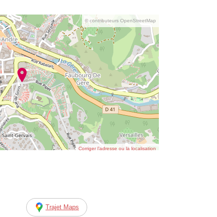
© contributeurs OpenStreetMap
Corriger l’adresse ou la localisation
Trajet Maps