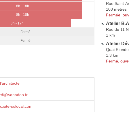
Rue Saint-A
8h - 18h
108 mètres
Fermée, ouv
8h - 18h
Atelier B.
8h - 17h
Rue du 11 
Fermé
1 km
Fermé
Atelier Dé
Quai Rionde
1.3 km
Fermé, ouvr
'architecte
lardⓐwanadoo.fr
ic.site-solocal.com