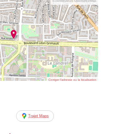
© contributeurs OpenStreetMap
Corriger l’adresse ou la localisation
Trajet Maps