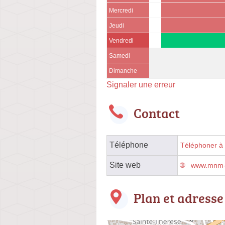
Mercredi
Jeudi
Vendredi
Samedi
Dimanche
Signaler une erreur
Contact
Téléphone
Téléphoner à l
Site web
www.mnm-a
Plan et adresse