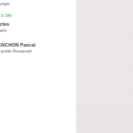
urget
'à 18h
ctes
arin
NCHON Pascal
anklin Roosevelt