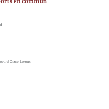
ports en commun
nd
ulevard Oscar Leroux