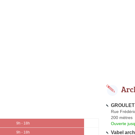
Arc
GROULET 
Rue Frédéric
200 mètres
Ouverte jus
9h - 18h
Vabel arch
9h - 18h