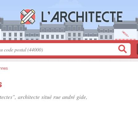
nnes
s
ectes", architecte situé
rue andré gide
,