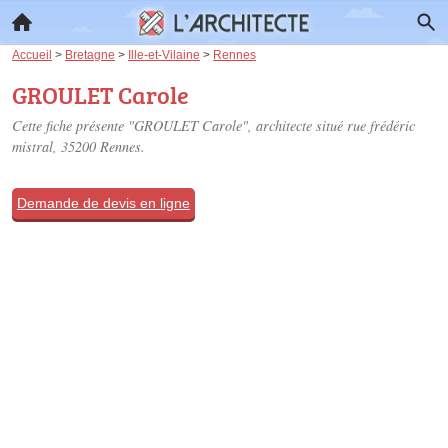
Accueil
>
Bretagne
>
Ille-et-Vilaine
>
Rennes
GROULET Carole
Cette fiche présente "GROULET Carole", architecte situé
rue frédéric
mistral
, 35200 Rennes.
Demande de devis en ligne