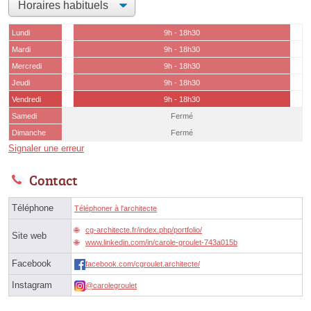
Lundi
9h - 18h30
Mardi
9h - 18h30
Mercredi
9h - 18h30
Jeudi
9h - 18h30
Vendredi
9h - 18h30
Samedi
Fermé
Dimanche
Fermé
Signaler une erreur
Contact
Téléphone
Téléphoner à l'architecte
cg-architecte.fr/index.php/portfolio/
Site web
www.linkedin.com/in/carole-groulet-743a015b
Facebook
facebook.com/cgroulet.architecte/
Instagram
@carolegroulet