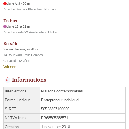
Ligne A, à 468 m
Arrêt Le Blosne - Place Jean Normand
En bus
Ligne 12, à 81 m
Arrêt Landrel - 22 Rue Frédéric Mistral
En vélo
Sainte-Thérèse, à 641 m
74 Boulevard Emile Combes
Capacité : 12 vélos
Voir tout
Informations
Interventions
Maisons contemporaines
Forme juridique
Entrepreneur individuel
SIRET
50528857100050
N° TVA Intra.
FR68505288571
Création
1 novembre 2018