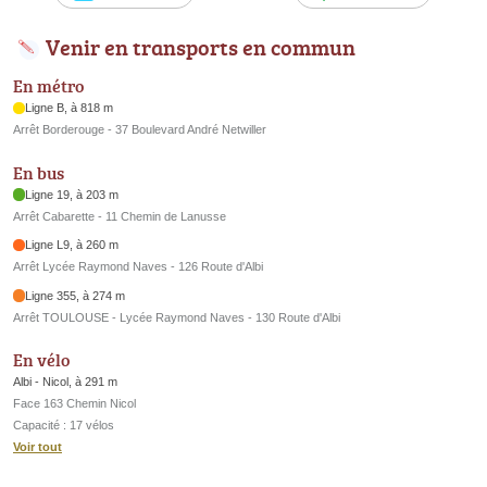
Venir en transports en commun
En métro
Ligne B, à 818 m
Arrêt Borderouge - 37 Boulevard André Netwiller
En bus
Ligne 19, à 203 m
Arrêt Cabarette - 11 Chemin de Lanusse
Ligne L9, à 260 m
Arrêt Lycée Raymond Naves - 126 Route d'Albi
Ligne 355, à 274 m
Arrêt TOULOUSE - Lycée Raymond Naves - 130 Route d'Albi
En vélo
Albi - Nicol, à 291 m
Face 163 Chemin Nicol
Capacité : 17 vélos
Voir tout