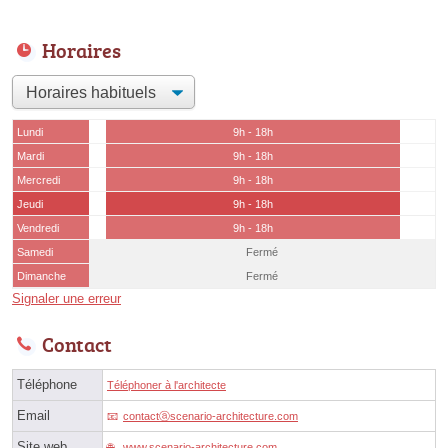
Horaires
Lundi
9h - 18h
Mardi
9h - 18h
Mercredi
9h - 18h
Jeudi
9h - 18h
Vendredi
9h - 18h
Samedi
Fermé
Dimanche
Fermé
Signaler une erreur
Contact
Téléphone
Téléphoner à l'architecte
Email
contactⓐscenario-architecture.com
Site web
www.scenario-architecture.com