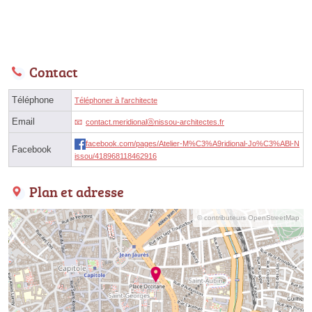
Contact
Téléphone
Téléphoner à l'architecte
Email
contact.meridionalⓐnissou-architectes.fr
facebook.com/pages/Atelier-M%C3%A9ridional-Jo%C3%ABl-N
Facebook
issou/418968118462916
Plan et adresse
© contributeurs OpenStreetMap