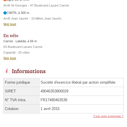
Arrêt St-Georges - 47 Boulevard Lazare Carnot
CIMTR, à 305 m
Arrêt Jean Jaurès - 15 Allées Jean Jaurès
Voir tout
En vélo
Carnot - Labéda, à 66 m
63 Boulevard Lazare Carnot
Capacité : 25 vélos
Voir tout
Informations
Forme juridique
Société d'exercice libéral par action simplifiée
SIRET
48046353800029
N° TVA Intra.
FR17480463538
Création
1 avril 2015
C'est votre entreprise ?