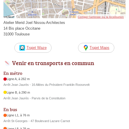
Corriger l’adresse ou la localisation
Atelier Merid Joel Nissou Architectes
14 Bis place Occitane
31000 Toulouse
Trajet Waze
Trajet Maps
Venir en transports en commun
En métro
Ligne A, à 262 m
Arrêt Jean Jaurès - 16 Allées du Président Franklin Roosevelt
Ligne B, à 290 m
Arrêt Jean Jaurès - Parvis de la Constitution
En bus
Ligne L1, à 76 m
Arrêt St-Georges - 47 Boulevard Lazare Carnot
Ligne L8, à 76 m