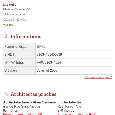
En vélo
Château D'eau, à 100 m
12 Place Laganne
Capacité : 21 vélos
Voir tout
Informations
Forme juridique
SARL
SIRET
31634451400039
N° TVA Intra.
FR07316344514
Création
30 juillet 2003
C'est votre entreprise ?
Architectes proches
AS Architectures - Alain Sentenac
Idp Architectes
grande Rue Saint-Nicolas
Rue Joseph Vie
85 mètres
270 mètres
Fermé, ouvre lundi à 9h00
Fermé, ouvre lundi à 9h00