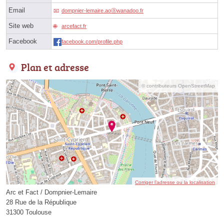
Email
dompnier-lemaire.aoⓐwanadoo.fr
Site web
arcefact.fr
Facebook
facebook.com/profile.php
Plan et adresse
© contributeurs OpenStreetMap
Corriger l’adresse ou la localisation
Arc et Fact / Dompnier-Lemaire
28 Rue de la République
31300 Toulouse