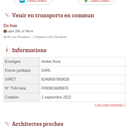
Venir en transports en commun
En bus
Ligne 206, à 746 m
Arrêt Les Douaires - 2 Impasse des Douaires
Informations
Enseigne
Atelier Aura
Forme juridique
SARL
SIRET
82468587900028
N° TVA Intra.
FR93824685879
Création
1 septembre 2022
C'est votre entreprise ?
Architectes proches