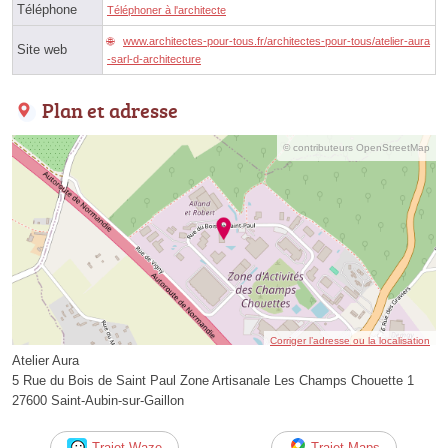
Téléphone
Téléphoner à l'architecte
www.architectes-pour-tous.fr/architectes-pour-tous/atelier-aura
Site web
-sarl-d-architecture
Plan et adresse
© contributeurs OpenStreetMap
Corriger l’adresse ou la localisation
Atelier Aura
5 Rue du Bois de Saint Paul Zone Artisanale Les Champs Chouette 1
27600 Saint-Aubin-sur-Gaillon
Trajet Waze
Trajet Maps