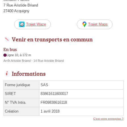
7 Rue Aristide Briand
27400 Acquigny
Trajet Waze
Trajet Maps
Venir en transports en commun
En bus
Ligne 10, à 172 m
Arrêt Aristide Briand - 14 Rue Aristide Briand
Informations
Forme juridique
SAS
SIRET
83861611800017
N° TVA Intra.
FR09838616118
Création
1 avril 2018
C'est votre entreprise ?