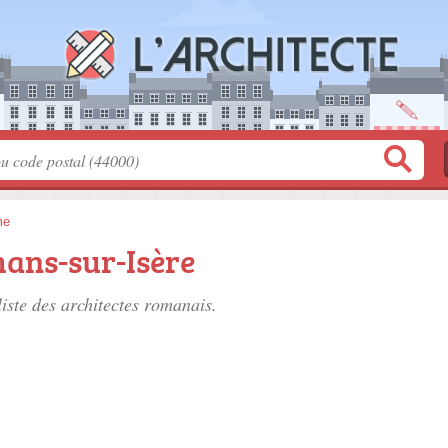
me
mans-sur-Isère
liste des
architectes romanais
.