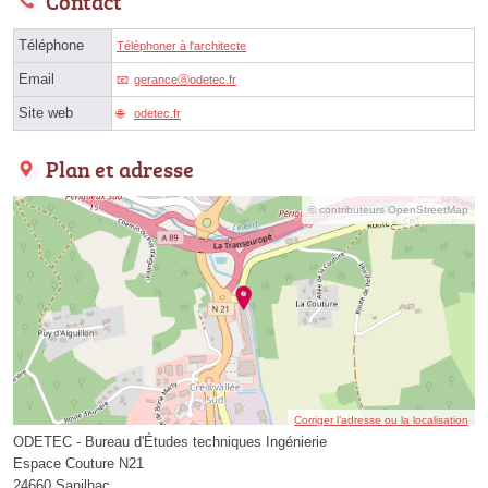
Contact
Téléphone
Téléphoner à l'architecte
Email
geranceⓐodetec.fr
Site web
odetec.fr
Plan et adresse
© contributeurs OpenStreetMap
Corriger l’adresse ou la localisation
ODETEC - Bureau d'Études techniques Ingénierie
Espace Couture N21
24660 Sanilhac