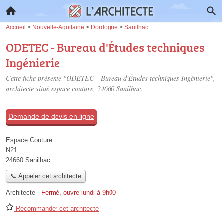
Accueil
>
Nouvelle-Aquitaine
>
Dordogne
>
Sanilhac
ODETEC - Bureau d'Études techniques
Ingénierie
Cette fiche présente "ODETEC - Bureau d'Études techniques Ingénierie",
architecte situé
espace couture
, 24660 Sanilhac.
Demande de devis en ligne
Espace Couture
N21
24660 Sanilhac
📞 Appeler cet architecte
Architecte
-
Fermé, ouvre lundi à 9h00
Recommander cet architecte