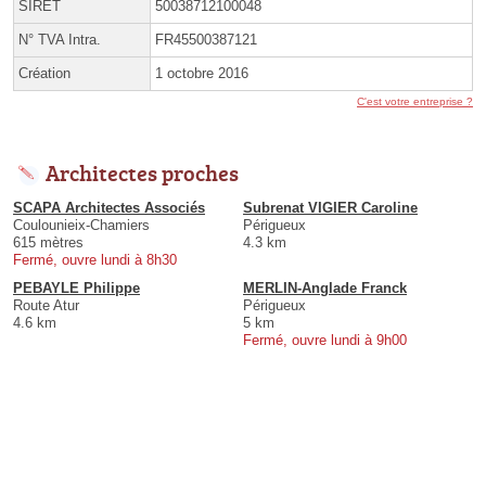
SIRET
50038712100048
N° TVA Intra.
FR45500387121
Création
1 octobre 2016
C'est votre entreprise ?
Architectes proches
SCAPA Architectes Associés
Subrenat VIGIER Caroline
Coulounieix-Chamiers
Périgueux
615 mètres
4.3 km
Fermé, ouvre lundi à 8h30
PEBAYLE Philippe
MERLIN-Anglade Franck
Route Atur
Périgueux
4.6 km
5 km
Fermé, ouvre lundi à 9h00