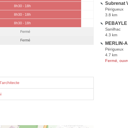
Subrenat 
8h30 - 18h
Périgueux
3.8 km
8h30 - 18h
PEBAYLE 
8h30 - 18h
Sanilhac
Fermé
4.3 km
Fermé
MERLIN-A
Périgueux
4.7 km
Fermé, ouvr
'architecte
i