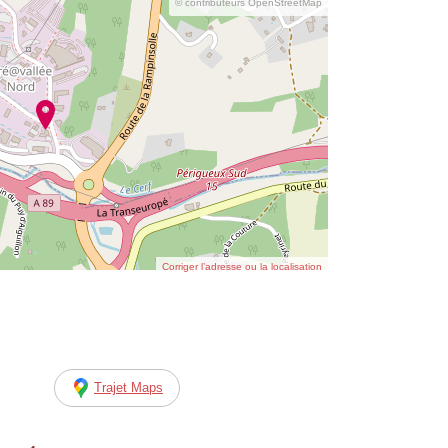
© contributeurs OpenStreetMap
Corriger l’adresse ou la localisation
Trajet Maps