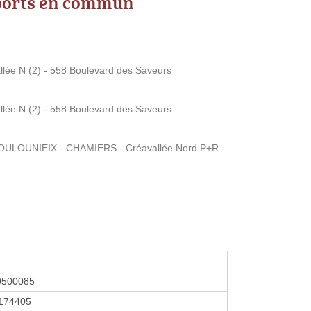
ports en commun
ée N (2) - 558 Boulevard des Saveurs
ée N (2) - 558 Boulevard des Saveurs
ULOUNIEIX - CHAMIERS - Créavallée Nord P+R -
0500085
174405