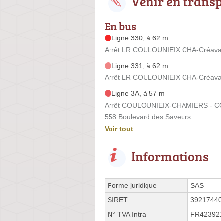
Venir en trans
En bus
Ligne 330, à 62 m
Arrêt LR COULOUNIEIX CHA-Créavall
Ligne 331, à 62 m
Arrêt LR COULOUNIEIX CHA-Créavall
Ligne 3A, à 57 m
Arrêt COULOUNIEIX-CHAMIERS - CO
558 Boulevard des Saveurs
Voir tout
Informations
Forme juridique
SAS
SIRET
3921744
N° TVA Intra.
FR42392