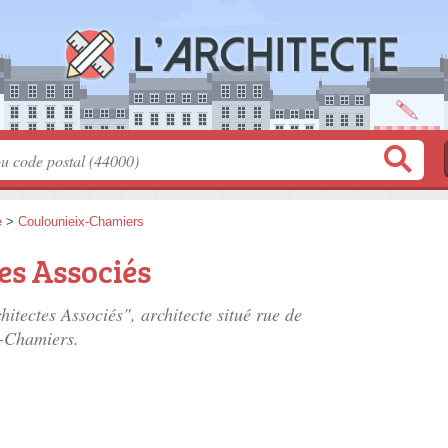
e
>
Coulounieix-Chamiers
es Associés
itectes Associés", architecte situé
rue de
x-Chamiers.