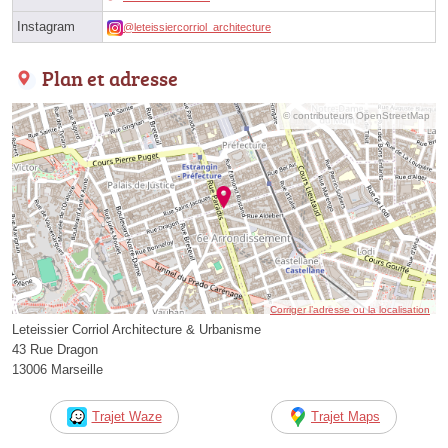
Instagram
@leteissiercorriol_architecture
Plan et adresse
© contributeurs OpenStreetMap
Corriger l’adresse ou la localisation
Leteissier Corriol Architecture & Urbanisme
43 Rue Dragon
13006 Marseille
Trajet Waze
Trajet Maps