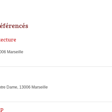
référencés
tecture
006 Marseille
tre Dame, 13006 Marseille
.P