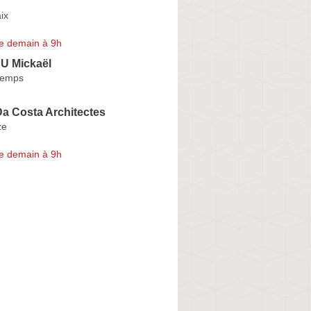
ix
e demain à 9h
 Mickaël
temps
a Costa Architectes
ze
e demain à 9h