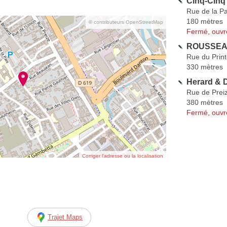
Cinq-Cinq
Rue de la Pa
180 mètres
© contributeurs OpenStreetMap
Fermé, ouvr
ROUSSEAU
Rue du Prin
330 mètres
Herard & D
Rue de Prei
380 mètres
Fermé, ouvr
Corriger l’adresse ou la localisation
Trajet Maps