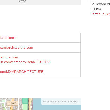
Fermé
Boulevard Al
2.1 km
Fermé, ouvr
'architecte
mrarchitecture.com
tecture.com
din.com/company-beta/11050188
.com/MXMRARCHITECTURE
© contributeurs OpenStreetMap