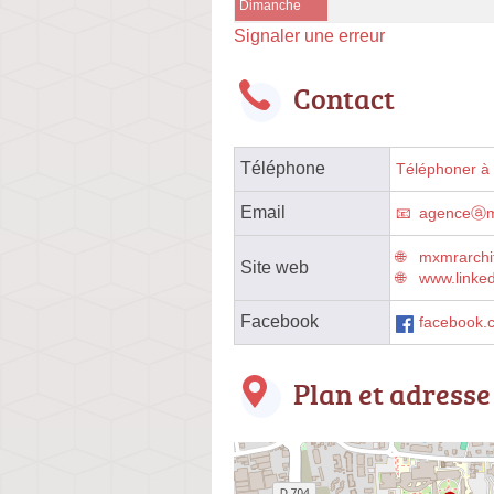
Dimanche
Signaler une erreur
Contact
Téléphone
Téléphoner à l
Email
agenceⓐmx
mxmrarchi
Site web
www.linke
Facebook
facebook
Plan et adresse