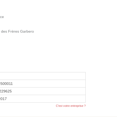
ice
des Frères Garbero
2500011
229625
2017
C'est votre entreprise ?