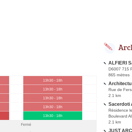
Arc
ALFIERI S
D6007 715 R
865 mètres
13h30 - 18h
Architect
Rue de Fer
13h30 - 18h
2.1 km
13h30 - 18h
Sacerdoti 
13h30 - 18h
Résidence le
Boulevard Al
13h30 - 18h
2.1 km
Fermé
JUST ARCH