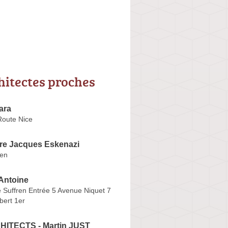
hitectes proches
ara
oute Nice
ure Jacques Eskenazi
sen
Antoine
 Suffren Entrée 5 Avenue Niquet 7
bert 1er
ITECTS - Martin JUST