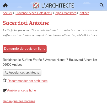
Accueil
>
Provence-Alpes-Côte d'Azur
>
Alpes-Maritimes
>
Antibes
Sacerdoti Antoine
Cette fiche présente "Sacerdoti Antoine", architecte situé
résidence le
suffren entrée 5 avenue niquet 7 boulevard albert 1er
, 06600 Antibes.
Demande de devis en ligne
Résidence le Suffren Entrée 5 Avenue Niquet 7 Boulevard Albert 1er
06600 Antibes
📞 Appeler cet architecte
Recommander cet architecte
Améliorer cette fiche
Renseigner les horaires