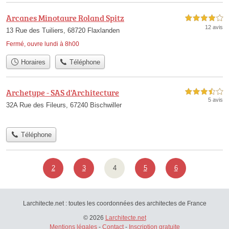
Arcanes Minotaure Roland Spitz
4,0 étoiles sur 5
12 avis
13 Rue des Tuiliers, 68720 Flaxlanden
Fermé, ouvre lundi à 8h00
Horaires
Téléphone
Archetype - SAS d'Architecture
3,5 étoiles sur 5
5 avis
32A Rue des Fileurs, 67240 Bischwiller
Téléphone
2
3
4
5
6
Larchitecte.net : toutes les coordonnées des architectes de France
© 2026
Larchitecte.net
Mentions légales
-
Contact
-
Inscription gratuite