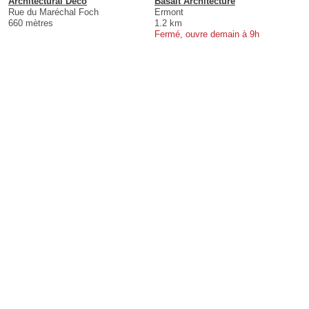
Architectural Deco
Basalt Architecture
Rue du Maréchal Foch
Ermont
660 mètres
1.2 km
Fermé, ouvre demain à 9h