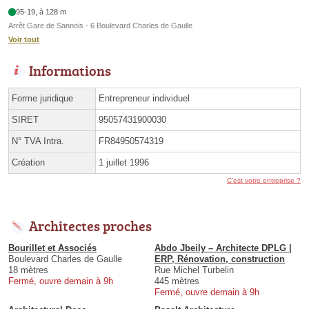
95-19, à 128 m
Arrêt Gare de Sannois - 6 Boulevard Charles de Gaulle
Voir tout
Informations
Forme juridique
Entrepreneur individuel
SIRET
95057431900030
N° TVA Intra.
FR84950574319
Création
1 juillet 1996
C'est votre entreprise ?
Architectes proches
Bourillet et Associés
Abdo Jbeily – Architecte DPLG |
Boulevard Charles de Gaulle
ERP, Rénovation, construction
18 mètres
Rue Michel Turbelin
Fermé, ouvre demain à 9h
445 mètres
Fermé, ouvre demain à 9h