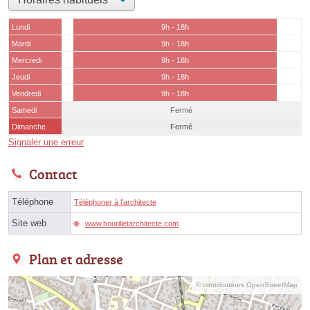
Lundi
9h - 18h
Mardi
9h - 18h
Mercredi
9h - 18h
Jeudi
9h - 18h
Vendredi
9h - 18h
Samedi
Fermé
Dimanche
Fermé
Signaler une erreur
Contact
Téléphone
Téléphoner à l'architecte
Site web
www.bourilletarchitecte.com
Plan et adresse
© contributeurs OpenStreetMap