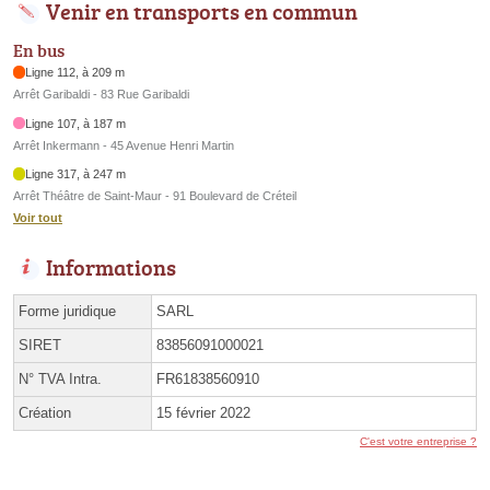
Venir en transports en commun
En bus
Ligne 112, à 209 m
Arrêt Garibaldi - 83 Rue Garibaldi
Ligne 107, à 187 m
Arrêt Inkermann - 45 Avenue Henri Martin
Ligne 317, à 247 m
Arrêt Théâtre de Saint-Maur - 91 Boulevard de Créteil
Voir tout
Informations
Forme juridique
SARL
SIRET
83856091000021
N° TVA Intra.
FR61838560910
Création
15 février 2022
C'est votre entreprise ?