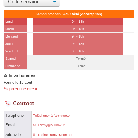
Samedi prochain :
Jour férié (Assomption)
Lundi
9h - 18h
Mardi
9h - 18h
Mercredi
9h - 18h
Jeudi
9h - 18h
Vendredi
9h - 18h
Samedi
Fermé
(15 août)
Dimanche
Fermé
Fermé le 15 août
Signaler une erreur
Contact
Téléphone
Téléphoner à l'architecte
Email
cremyⓐoutlook.fr
Site web
cabinet-remy.fr/contact