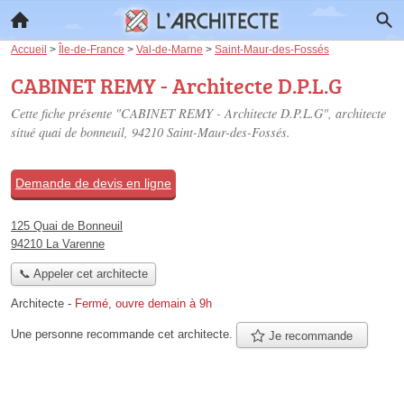
Accueil
>
Île-de-France
>
Val-de-Marne
>
Saint-Maur-des-Fossés
CABINET REMY - Architecte D.P.L.G
Cette fiche présente "CABINET REMY - Architecte D.P.L.G", architecte
situé
quai de bonneuil
, 94210 Saint-Maur-des-Fossés.
Demande de devis en ligne
125 Quai de Bonneuil
94210 La Varenne
📞 Appeler cet architecte
Architecte
-
Fermé, ouvre demain à 9h
Une personne
recommande
cet architecte.
Je recommande