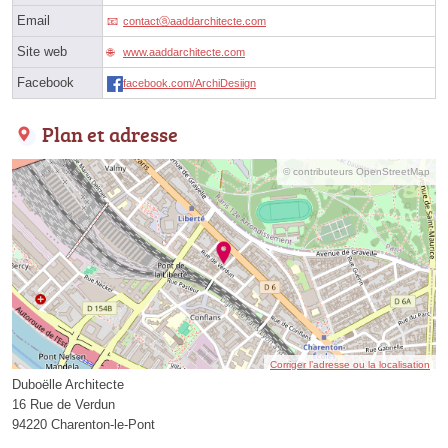
Email
contactⓐaaddarchitecte.com
Site web
www.aaddarchitecte.com
Facebook
facebook.com/ArchiDesiign
Plan et adresse
© contributeurs OpenStreetMap
Corriger l’adresse ou la localisation
Duboëlle Architecte
16 Rue de Verdun
94220 Charenton-le-Pont