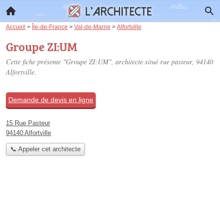
Accueil
>
Île-de-France
>
Val-de-Marne
>
Alfortville
Groupe ZI:UM
Cette fiche présente "Groupe ZI:UM", architecte situé
rue pasteur
, 94140
Alfortville.
Demande de devis en ligne
15 Rue Pasteur
94140 Alfortville
📞 Appeler cet architecte