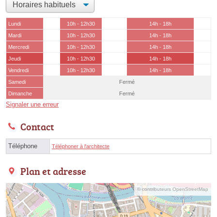
Lundi
10h - 12h30
14h - 18h
Mardi
10h - 12h30
14h - 18h
Mercredi
10h - 12h30
14h - 18h
Jeudi
10h - 12h30
14h - 18h
Vendredi
10h - 12h30
14h - 18h
Samedi
Fermé
Dimanche
Fermé
Signaler une erreur
Contact
Téléphone
Téléphoner à l'architecte
Plan et adresse
© contributeurs OpenStreetMap