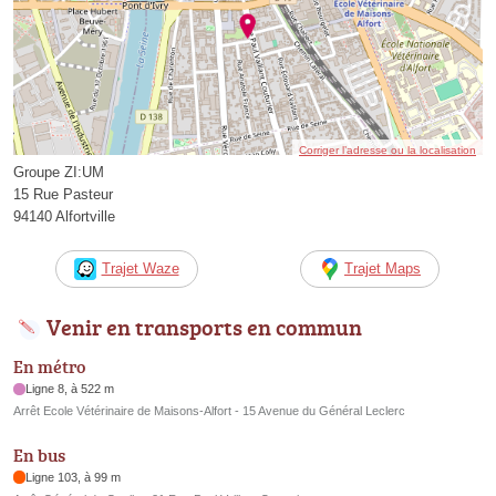
Corriger l’adresse ou la localisation
Groupe ZI:UM
15 Rue Pasteur
94140 Alfortville
Trajet Waze
Trajet Maps
Venir en transports en commun
En métro
Ligne 8, à 522 m
Arrêt Ecole Vétérinaire de Maisons-Alfort - 15 Avenue du Général Leclerc
En bus
Ligne 103, à 99 m