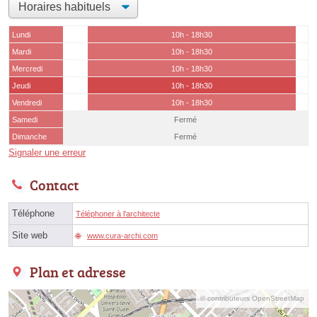
Lundi
10h - 18h30
Mardi
10h - 18h30
Mercredi
10h - 18h30
Jeudi
10h - 18h30
Vendredi
10h - 18h30
Samedi
Fermé
Dimanche
Fermé
Signaler une erreur
Contact
Téléphone
Téléphoner à l'architecte
Site web
www.cura-archi.com
Plan et adresse
© contributeurs OpenStreetMap