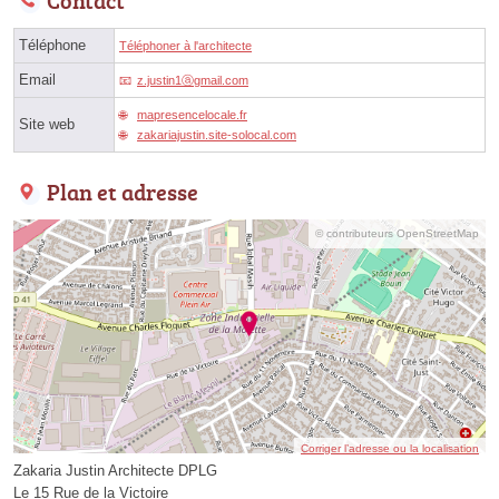
Téléphone
Téléphoner à l'architecte
Email
z.justin1ⓐgmail.com
mapresencelocale.fr
Site web
zakariajustin.site-solocal.com
Plan et adresse
© contributeurs OpenStreetMap
Corriger l’adresse ou la localisation
Zakaria Justin Architecte DPLG
Le 15 Rue de la Victoire