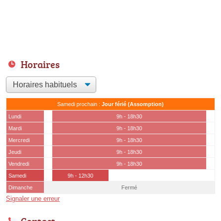
Horaires
Samedi prochain :
Jour férié (Assomption)
Lundi
9h - 18h30
Mardi
9h - 18h30
Mercredi
9h - 18h30
Jeudi
9h - 18h30
Vendredi
9h - 18h30
Samedi
9h - 12h30
Dimanche
Fermé
Signaler une erreur
Contact