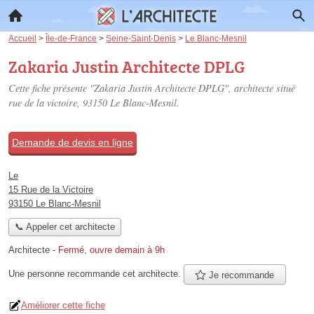
Accueil
>
Île-de-France
>
Seine-Saint-Denis
>
Le Blanc-Mesnil
Zakaria Justin Architecte DPLG
Cette fiche présente "Zakaria Justin Architecte DPLG", architecte situé
rue de la victoire
, 93150 Le Blanc-Mesnil.
Demande de devis en ligne
Le
15 Rue de la Victoire
93150 Le Blanc-Mesnil
📞 Appeler cet architecte
Architecte
-
Fermé, ouvre demain à 9h
Une personne
recommande
cet architecte.
Je recommande
Améliorer cette fiche