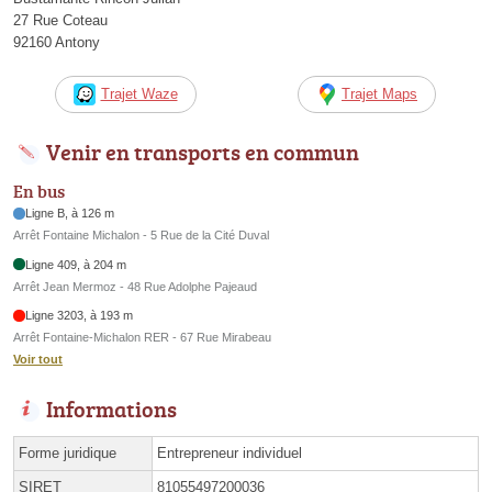
27 Rue Coteau
92160 Antony
Trajet Waze
Trajet Maps
Venir en transports en commun
En bus
Ligne B, à 126 m
Arrêt Fontaine Michalon - 5 Rue de la Cité Duval
Ligne 409, à 204 m
Arrêt Jean Mermoz - 48 Rue Adolphe Pajeaud
Ligne 3203, à 193 m
Arrêt Fontaine-Michalon RER - 67 Rue Mirabeau
Voir tout
Informations
Forme juridique
Entrepreneur individuel
SIRET
81055497200036