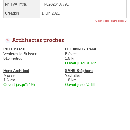
N° TVA Intra.
FR62828407791
Création
1 juin 2021
C'est votre entreprise ?
Architectes proches
PIOT Pascal
DELANNOY Rémi
Verrières-le-Buisson
Bièvres
515 mètres
1.5 km
Ouvert jusqu'à 18h
Hero-Architect
SANS Stéphane
Massy
Vauhallan
1.6 km
1.8 km
Ouvert jusqu'à 19h
Ouvert jusqu'à 18h