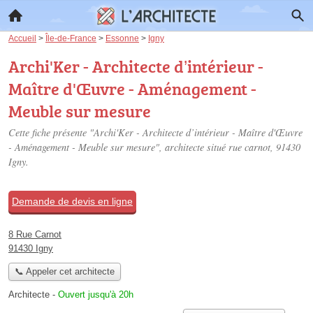
Accueil
>
Île-de-France
>
Essonne
>
Igny
Archi'Ker - Architecte d’intérieur -
Maître d'Œuvre - Aménagement -
Meuble sur mesure
Cette fiche présente "Archi'Ker - Architecte d’intérieur - Maître d'Œuvre
- Aménagement - Meuble sur mesure", architecte situé
rue carnot
, 91430
Igny.
Demande de devis en ligne
8 Rue Carnot
91430 Igny
📞 Appeler cet architecte
Architecte
-
Ouvert jusqu'à 20h