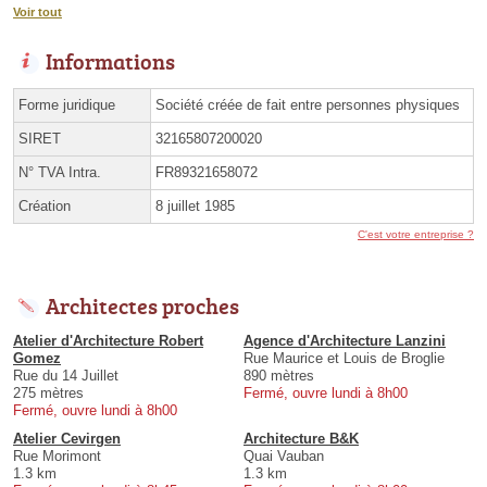
Voir tout
Informations
Forme juridique
Société créée de fait entre personnes physiques
SIRET
32165807200020
N° TVA Intra.
FR89321658072
Création
8 juillet 1985
C'est votre entreprise ?
Architectes proches
Atelier d'Architecture Robert
Agence d'Architecture Lanzini
Gomez
Rue Maurice et Louis de Broglie
Rue du 14 Juillet
890 mètres
275 mètres
Fermé, ouvre lundi à 8h00
Fermé, ouvre lundi à 8h00
Atelier Cevirgen
Architecture B&K
Rue Morimont
Quai Vauban
1.3 km
1.3 km