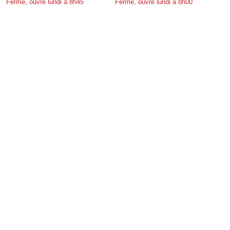
Fermé, ouvre lundi à 8h45
Fermé, ouvre lundi à 8h00