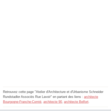
Retrouvez cette page "Atelier d'Architecture et d'Urbanisme Schneider
Rundstadler Associés Rue Lavoir" en partant des liens :
architecte
Bourgogne-Franche-Comté
,
architecte 90
,
architecte Belfort
.