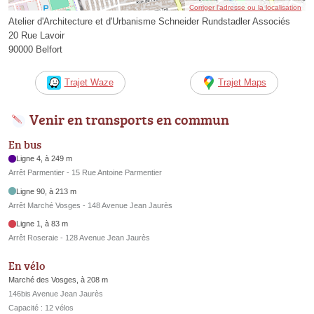
Corriger l’adresse ou la localisation
Atelier d'Architecture et d'Urbanisme Schneider Rundstadler Associés
20 Rue Lavoir
90000 Belfort
Trajet Waze
Trajet Maps
Venir en transports en commun
En bus
Ligne 4, à 249 m
Arrêt Parmentier - 15 Rue Antoine Parmentier
Ligne 90, à 213 m
Arrêt Marché Vosges - 148 Avenue Jean Jaurès
Ligne 1, à 83 m
Arrêt Roseraie - 128 Avenue Jean Jaurès
En vélo
Marché des Vosges, à 208 m
146bis Avenue Jean Jaurès
Capacité : 12 vélos