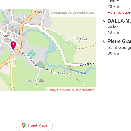
Lindry
23 km
Fermé, ouvr
© contributeurs OpenStreetMap
DALLA-MU
Vallan
28 km
Pierre Gra
Saint-Georg
30 km
Corriger l’adresse ou la localisation
Trajet Maps