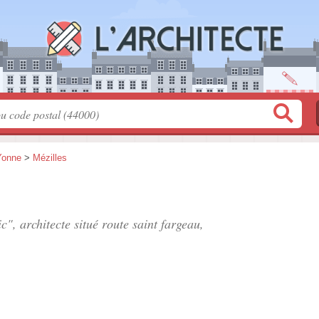
Yonne
>
Mézilles
c", architecte situé
route saint fargeau
,