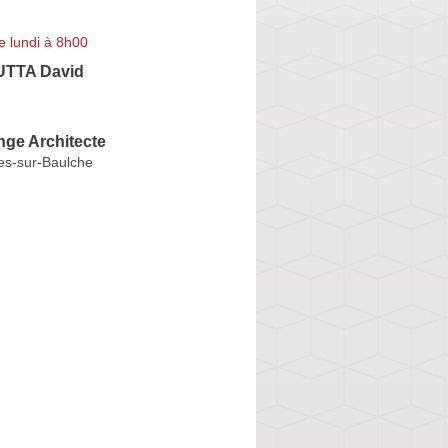
e lundi à 8h00
TTA David
nge Architecte
es-sur-Baulche