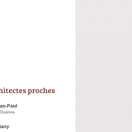
hitectes proches
an-Paul
-Ouanne
tany