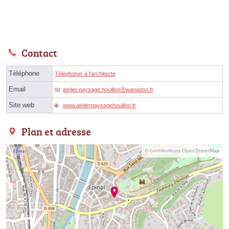
Contact
Téléphone
Téléphoner à l'architecte
Email
atelier.paysage.houillonⓐwanadoo.fr
Site web
www.atelierpaysagehouillon.fr
Plan et adresse
© contributeurs OpenStreetMap