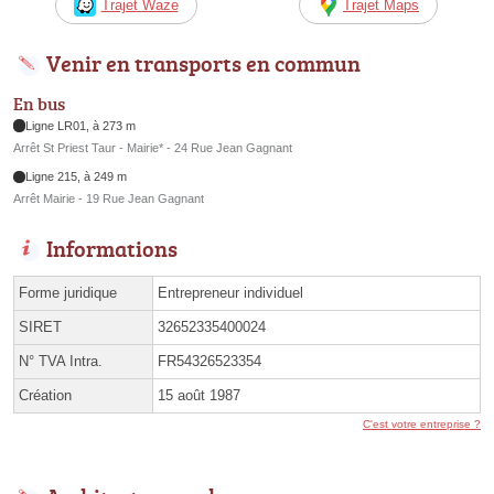
Trajet Waze
Trajet Maps
Venir en transports en commun
En bus
Ligne LR01, à 273 m
Arrêt St Priest Taur - Mairie* - 24 Rue Jean Gagnant
Ligne 215, à 249 m
Arrêt Mairie - 19 Rue Jean Gagnant
Informations
Forme juridique
Entrepreneur individuel
SIRET
32652335400024
N° TVA Intra.
FR54326523354
Création
15 août 1987
C'est votre entreprise ?