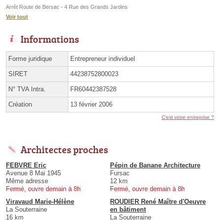
Arrêt Route de Bersac - 4 Rue des Grands Jardins
Voir tout
Informations
Forme juridique
Entrepreneur individuel
SIRET
44238752800023
N° TVA Intra.
FR60442387528
Création
13 février 2006
C'est votre entreprise ?
Architectes proches
FEBVRE Eric
Pépin de Banane Architecture
Avenue 8 Mai 1945
Fursac
Même adresse
12 km
Fermé, ouvre demain à 8h
Fermé, ouvre demain à 8h
Viravaud Marie-Hélène
ROUDIER René Maître d'Oeuvre
La Souterraine
en bâtiment
16 km
La Souterraine