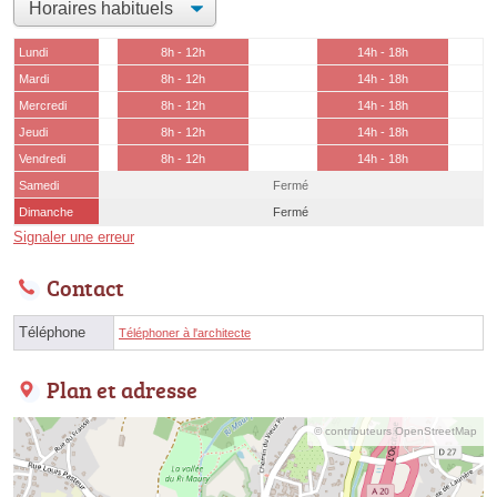
Lundi
8h - 12h
14h - 18h
Mardi
8h - 12h
14h - 18h
Mercredi
8h - 12h
14h - 18h
Jeudi
8h - 12h
14h - 18h
Vendredi
8h - 12h
14h - 18h
Samedi
Fermé
Dimanche
Fermé
Signaler une erreur
Contact
Téléphone
Téléphoner à l'architecte
Plan et adresse
© contributeurs OpenStreetMap