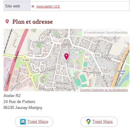
Site web
www.atelier-r2.fr
Plan et adresse
© contributeurs OpenStreetMap
Corriger l’adresse ou la localisation
Atelier R2
24 Rue de Poitiers
86130 Jaunay-Marigny
Trajet Waze
Trajet Maps