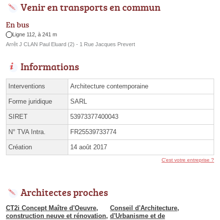
Venir en transports en commun
En bus
Ligne 112, à 241 m
Arrêt J CLAN Paul Eluard (2) - 1 Rue Jacques Prevert
Informations
Interventions
Architecture contemporaine
Forme juridique
SARL
SIRET
53973377400043
N° TVA Intra.
FR25539733774
Création
14 août 2017
C'est votre entreprise ?
Architectes proches
CT2i Concept Maître d'Oeuvre,
Conseil d'Architecture,
construction neuve et rénovation,
d'Urbanisme et de