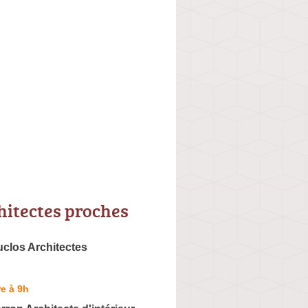
hitectes proches
clos Architectes
e à 9h