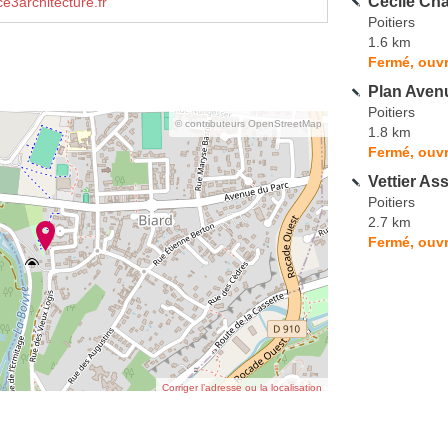
Cécile Cha
3architecture.fr
Poitiers
1.6 km
Fermé, ouvr
Plan Aven
Poitiers
© contributeurs OpenStreetMap
1.8 km
Fermé, ouvr
Vettier As
Poitiers
2.7 km
Fermé, ouvr
Corriger l’adresse ou la localisation