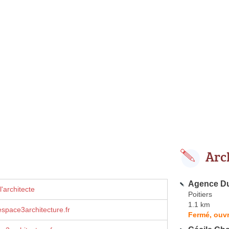
Arc
Agence Du
'architecte
Poitiers
1.1 km
espace3architecture.fr
Fermé, ouvr