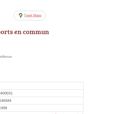
Trajet Maps
ports en commun
ellevue
8400031
646584
 1998