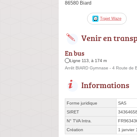
86580 Biard
Trajet Waze
Venir en trans
En bus
Ligne 113, à 174 m
Arrêt BIARD Gymnase - 4 Route de B
Informations
Forme juridique
SAS
SIRET
3436465
N° TVA Intra.
FR96343
Création
1 janvier