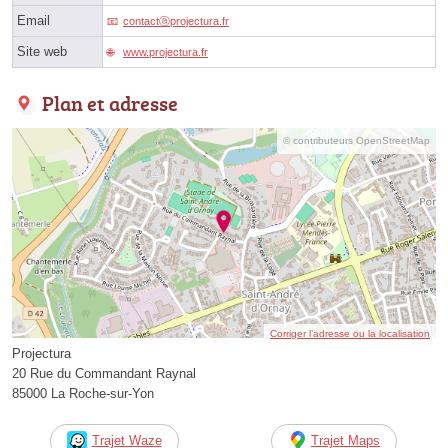
Email
contactⓐprojectura.fr
Site web
www.projectura.fr
Plan et adresse
© contributeurs OpenStreetMap
Corriger l’adresse ou la localisation
Projectura
20 Rue du Commandant Raynal
85000 La Roche-sur-Yon
Trajet Waze
Trajet Maps