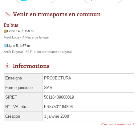
Venir en transports en commun
En bus
Ligne 14, à 158 m
Arrêt Loge - 4 Place de la loge
Ligne 5, à 67 m
Arrêt Raynal - 34 Rue du commandant raynal
Informations
Enseigne
PROJECTURA
Forme juridique
SARL
SIRET
50116439600019
N° TVA Intra.
FR87501164396
Création
3 janvier 2008
C'est votre entreprise ?