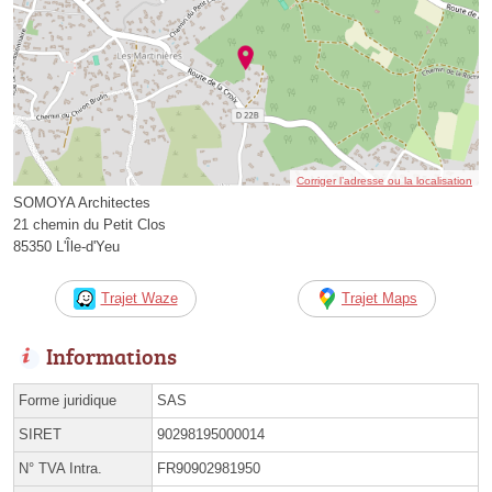
Corriger l’adresse ou la localisation
SOMOYA Architectes
21 chemin du Petit Clos
85350 L'Île-d'Yeu
Trajet Waze
Trajet Maps
Informations
Forme juridique
SAS
SIRET
90298195000014
N° TVA Intra.
FR90902981950