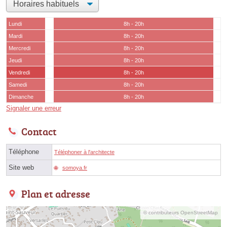
Lundi
8h - 20h
Mardi
8h - 20h
Mercredi
8h - 20h
Jeudi
8h - 20h
Vendredi
8h - 20h
Samedi
8h - 20h
Dimanche
8h - 20h
Signaler une erreur
Contact
Téléphone
Téléphoner à l'architecte
Site web
somoya.fr
Plan et adresse
© contributeurs OpenStreetMap