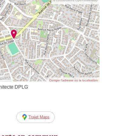
© contributeurs OpenStreetMap
Corriger l’adresse ou la localisation
itecte DPLG
Trajet Maps