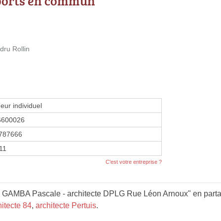
ports en commun
dru Rollin
eur individuel
6600026
787666
11
C'est votre entreprise ?
GAMBA Pascale - architecte DPLG Rue Léon Arnoux" en partan
hitecte 84
,
architecte Pertuis
.