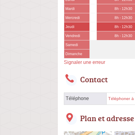
Mardi
8h - 12h30
Mercredi
8h - 12h30
Jeudi
8h - 12h30
Vendredi
8h - 12h30
Samedi
Dimanche
Signaler une erreur
Contact
Téléphone
Téléphoner à l
Plan et adresse