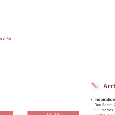
n à 8h
Arc
Inspiration
Rue Sainte-C
350 mètres
Fermé, ouvr
14h - 19h