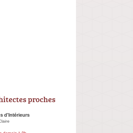
hitectes proches
s d'Intérieurs
laire
e demain à 9h