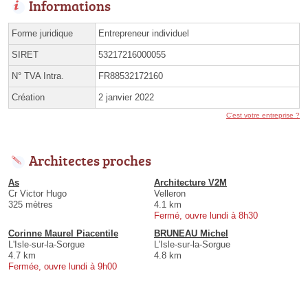
Informations
Forme juridique
Entrepreneur individuel
SIRET
53217216000055
N° TVA Intra.
FR88532172160
Création
2 janvier 2022
C'est votre entreprise ?
Architectes proches
As
Architecture V2M
Cr Victor Hugo
Velleron
325 mètres
4.1 km
Fermé, ouvre lundi à 8h30
Corinne Maurel Piacentile
BRUNEAU Michel
L'Isle-sur-la-Sorgue
L'Isle-sur-la-Sorgue
4.7 km
4.8 km
Fermée, ouvre lundi à 9h00