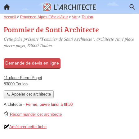
Accueil
>
Provence-Alpes-Côte d'Azur
>
Var
>
Toulon
Pommier de Santi Architecte
Cette fiche présente "Pommier de Santi Architecte", architecte situé
place
pierre puget
, 83000 Toulon.
Demande de devis en ligne
11 place Pierre Puget
83000 Toulon
📞 Appeler cet architecte
Architecte
-
Fermé, ouvre lundi à 8h30
Recommander cet architecte
Améliorer cette fiche