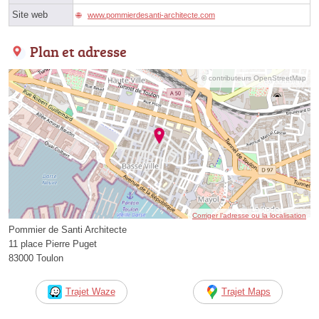
Site web
www.pommierdesanti-architecte.com
Plan et adresse
© contributeurs OpenStreetMap
Corriger l’adresse ou la localisation
Pommier de Santi Architecte
11 place Pierre Puget
83000 Toulon
Trajet Waze
Trajet Maps