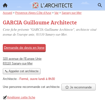
Accueil
>
Provence-Alpes-Côte d'Azur
>
Var
>
Sanary-sur-Mer
GARCIA Guillaume Architecte
Cette fiche présente "GARCIA Guillaume Architecte", architecte situé
avenue de l'europe unie
, 83110 Sanary-sur-Mer.
Demande de devis en ligne
320 avenue de l'Europe Unie
83110 Sanary-sur-Mer
📞 Appeler cet architecte
Architecte
-
Fermé, ouvre lundi à 8h30
Une personne
recommande
cet architecte.
Je recommande
Améliorer cette fiche