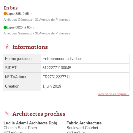
En bus
Ligne 885, à 65 m
Arrêt Les Gémeaux - 31 Avenue de Primerose
Ligne 8826, à 65 m
Arrêt Les Gémeaux - 31 Avenue de Primerose
Informations
Forme juridique
Entrepreneur individuel
SIRET
51222771100045
N° TVA Intra.
FR27512227711
Création
1 juin 2019
C'est votre entreprise ?
Architectes proches
Lucile Adami Architecte Dplg
Fabric Architecture
Chemin Saint Roch
Boulevard Courbet
620 mètres
750 mètres