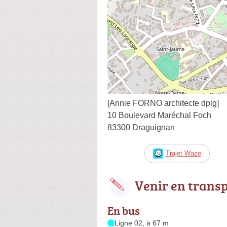
[Annie FORNO architecte dplg]
10 Boulevard Maréchal Foch
83300 Draguignan
Trajet Waze
Venir en trans
En bus
Ligne 02, à 67 m