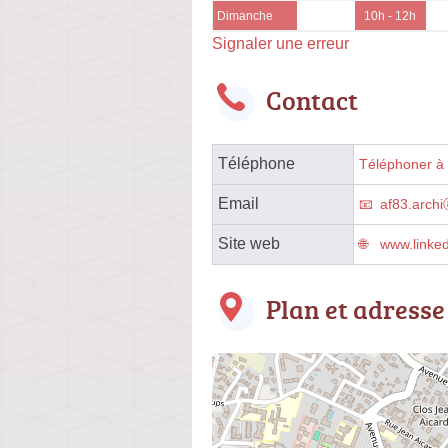
Dimanche
10h - 12h
Signaler une erreur
Contact
Téléphone
Téléphoner à l
Email
af83.arch
Site web
www.linked
Plan et adresse