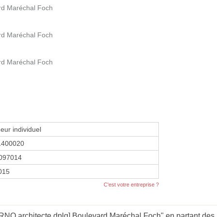
ard Maréchal Foch
ard Maréchal Foch
ard Maréchal Foch
eur individuel
1400020
097014
2015
C'est votre entreprise ?
NO architecte dplg] Boulevard Maréchal Foch" en partant des 