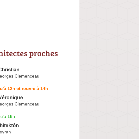
hitectes proches
hristian
Georges Clemenceau
u'à 12h et rouvre à 14h
éronique
Georges Clemenceau
qu'à 18h
khitektôn
eyran