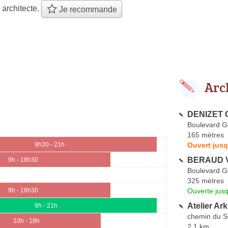
 architecte.
Je recommande
Arc
DENIZET C
Boulevard 
165 mètres
Ouvert jusq
9h30 - 21h
BERAUD V
9h - 18h30
Boulevard 
325 mètres
Ouverte jus
9h - 18h30
Atelier Ar
9h - 21h
chemin du S
10h - 18h
2.1 km